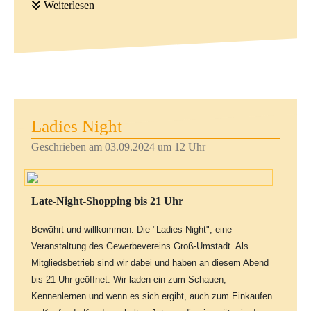
10-15 Minuten lang aufspielen und gerne auch die
Weiterlesen
Instrumente und die Musikstücke kurz vorstellen.
Beide Frauen bezeichnen sich als "ambitionierte Laien",
was eher tiefgestapelt ist, denn sie machen schon ihr
ganzes Leben lang Musik: in der Kantorei, beim
Ladies Night
Ensemble philSaitig und bei vielen anderen
Gelegenheiten in der weiteren Umgebung von Dieburg.
Geschrieben am 03.09.2024 um 12 Uhr
Um 20.30 Uhr beginnt das Finale, denn der Laden
schließt um 21 Uhr.
Late-Night-Shopping bis 21 Uhr
Das Duett hat fast alle Musikstile im Repertoire - vom
Modern bis Klassik - hat sich für den 15. Nov. aber
Bewährt und willkommen: Die "Ladies Night", eine
bewusst für mittel- und südamerikanische Rhythmen
Veranstaltung des Gewerbevereins Groß-Umstadt. Als
entschieden: Die sind flott und gefällig, sie stellen den
Mitgliedsbetrieb sind wir dabei und haben an diesem Abend
Bezug her zu den Herkunftsländern und Kulturen, aus
bis 21 Uhr geöffnet. Wir laden ein zum Schauen,
denen viele Produkte importiert werden, die über den
Kennenlernen und wenn es sich ergibt, auch zum Einkaufen
Weltladen in den "fairen Handel" kommen.