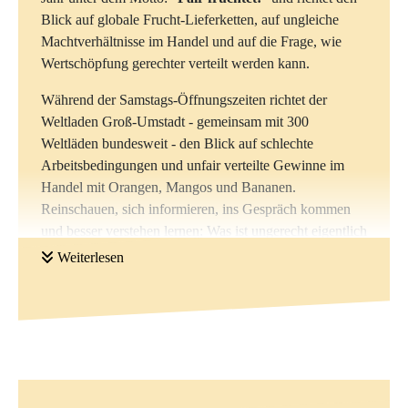
Blick auf globale Frucht-Lieferketten, auf ungleiche
Machtverhältnisse im Handel und auf die Frage, wie
Wertschöpfung gerechter verteilt werden kann.
Während der Samstags-Öffnungszeiten richtet der
Weltladen Groß-Umstadt - gemeinsam mit 300
Weltläden bundesweit - den Blick auf schlechte
Arbeitsbedingungen und unfair verteilte Gewinne im
Handel mit Orangen, Mangos und Bananen.
Reinschauen, sich informieren, ins Gespräch kommen
und besser verstehen lernen: Was ist ungerecht eigentlich
- und was wäre fair?
Weiterlesen
Von 10 bis 14 Uhr - Hinschauen, Mitreden, Mitmachen
und Probieren:
Interaktive Spiele, Quiz, Memory, Ausmalbilder
Tee, Kaffee, fairer O-Saft
Fruchtige Kuchensnacks: Orangen-Muffins,