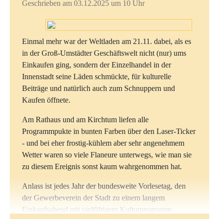
geografischen/handelspolitischen Verhältnissen
Geschrieben am 03.12.2025 um 10 Uhr
abzugeben, ist ohne gewisses globales Grundverständnis
Mit diesem anschaulichen Bild im Kopf gings in die
nicht sinnvoll.
Schokoladenküche, wo aus Kakaobohnen, -butter,
Einmal mehr war der Weltladen am 21.11. dabei, als es
Milchpulver und Puderzucker gemeinsam eine
Gleichwohl hatten sich Birgit Kallendrusch und Reiner
in der Groß-Umstädter Geschäftswelt nicht (nur) ums
Milchschokolade entstand: Bohnen schälen, mörsern,
Michaelis speziell auf die Zielgruppe eingestellt; und die
Einkaufen ging, sondern der Einzelhandel in der
Zutaten abwiegen und verrühren - schließlich in
am Ende elf teilnehmenden Jugendlichen zw. 12 und 14
Innenstadt seine Läden schmückte, für kulturelle
Formschalen abfüllen und abkühlen lassen.
Jahren haben gute 2,5 Stunden mitgemacht, viele Fragen
Beiträge und natürlich auch zum Schnuppern und
gestellt und auch das Gesprächsangebot des
Eine abschließende Gesprächsrunde drehte sich um den
Kaufen öffnete.
Weltladenteams gerne und eifrig angenommen.
fairen Handel und die ´Global Player´ als die großen
Am Rathaus und am Kirchtum liefen alle
Gewinner. Immerhin: ca. 20 % des globalen
Programmpukte in bunten Farben über den Laser-Ticker
Kakaohandels sind in fairen Strukturen, was u.a.
- und bei eher frostig-kühlem aber sehr angenehmem
bedeutet, dass der etwas höhere Preis direkt den
Sie haben sich mit Mörsern fleißig ans Mahlen der
Wetter waren so viele Flaneure unterwegs, wie man sie
Produktionsgemeinschaften oder Kooperativen zu Gute
Kakaobohnen gemacht, haben erfahren, was
zu diesem Ereignis sonst kaum wahrgenommen hat.
kommt, so dass sie längerfristig mit festem Einkommen
Kakaobutter ist und wie sie aus der Kakobohne heraus
rechnen können, für Arbeitsschutz gesorgt und
und am Ende in die Schokolade wieder hinein kommt,
Anlass ist jedes Jahr der bundesweite Vorlesetag, den
Kinderarbeit vermieden werden kann. Hinzu kommen
sie haben sich mit der Lebenssituation von gleichaltrigen
der Gewerbeverein der Stadt zu einem langem
Krankenversicherung und Fortbildung, was vor Ort für
Kindern in den tropischen Kakao-Anbauregionen
Einkaufsabend mit vielfältigem Kulturprogramm
verlässliche Arbeits- und Lebensverhältnisse sorgt.
befasst und erfahren, dass zu viele Kinder in den