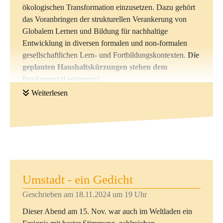
Zum guten Ende kam es zum konkreten Vergleich:
ökologischen Transformation einzusetzen. Dazu gehört
Schmeckt die auf einfachste Weise selbst hergestellte
das Voranbringen der strukturellen Verankerung von
Schokolade wenigsten ähnlich wie die aus dem Geschäft
Globalem Lernen und Bildung für nachhaltige
(hatten wir zum Kosten mitgebracht)? Die eindeutiges
Entwicklung in diversen formalen und non-formalen
JA war zu vernehmen. Nicht sooo zart (conchiert), aber
gesellschaftlichen Lern- und Fortbildungskontexten.
Die
sehr schokoladig/kakaoig ... Nach knapp drei Stunden
geplanten Haushaltskürzungen stehen dem
waren alle durchaus zufrieden und um so manches AHA
fundamental entgegen!
reicher ... Schokolade ist wirklich ein sehr wertvolles
Weiterlesen
und (bis 25 g am Tag!) gesundes Lebensmittel, wir
Der Weltladen hat sich der "Kasseler Erklärung" im
sollten sie genießen wie eine teure Praline - auch um der
Namen der Genossenschaft und einzelner Mitglieder
Erzeugerfamilien willen, die auf jeden Doller/Euro
und Mitarbeiterinnen angeschlossen und solidarisch
angewiesen sind.
erklärt:
https://weltweitwissen24.de/kasseler-erklaerung-2024-
globales-lernen-bildung-fuer-nachhaltige-entwicklung-
strukturell-staerken/
Umstadt - ein Gedicht
Geschrieben am 18.11.2024 um 19 Uhr
Dieser Abend am 15. Nov. war auch im Weltladen ein