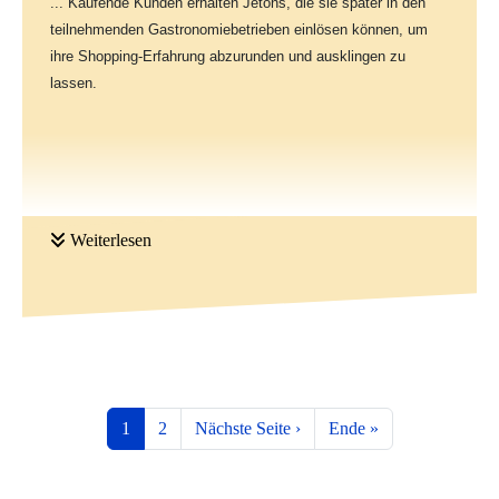
... Kaufende Kunden erhalten Jetons, die sie später in den
teilnehmenden Gastronomiebetrieben einlösen können, um
Schnuppern Sie einfach rein - zum Umschauen, zum
ihre Shopping-Erfahrung abzurunden und ausklingen zu
Plaudern, zum Zuhören - ein Abend für alle Sinne.
lassen.
Weiterlesen
Seitennummerierung
Aktuelle Seite
Seite
Nächste Seite
Letzte Seite
1
2
Nächste Seite ›
Ende »