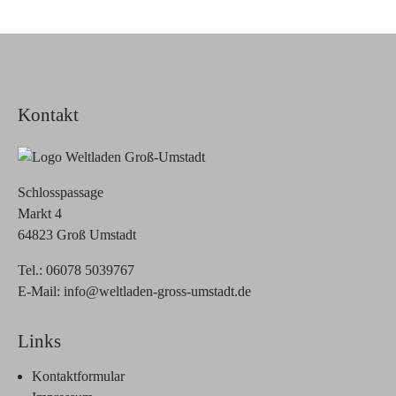
Kontakt
Schlosspassage
Markt 4
64823 Groß Umstadt
Tel.:
06078 5039767
E-Mail:
info@weltladen-gross-umstadt.de
Links
Kontaktformular