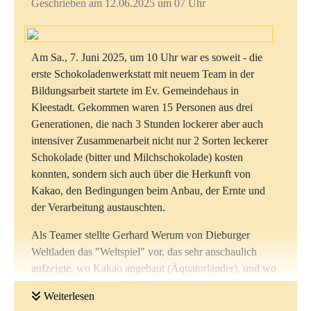
Geschrieben am 12.06.2025 um 07 Uhr
Gesamtumsatzes bleiben bei den meisten Kakaobauern.
Am Sa., 7. Juni 2025, um 10 Uhr war es soweit - die
Immerhin rund 20% des Kakaos kommen aus
fairem
erste Schokoladenwerkstatt mit neuem Team in der
Handel
, der Schulunterricht für die Kinder, Fortbildung
Bildungsarbeit startete im Ev. Gemeindehaus in
für die Bauernfamilien und den notwendigen
Kleestadt. Gekommen waren 15 Personen aus drei
Arbeitsschutz gewährleistet.
Generationen, die nach 3 Stunden lockerer aber auch
intensiver Zusammenarbeit nicht nur 2 Sorten leckerer
Die allermeisten Kinder aus dem Kakaogürtel - das sind
Schokolade (bitter und Milchschokolade) kosten
die Tropen rund um den Äquator - tragen
konnten, sondern sich auch über die Herkunft von
notwendigerweise zum Familieneinkommen bei, haben
Kakao, den Bedingungen beim Anbau, der Ernte und
aber noch nie Schokolade gegessen. Die Ernte wird im
der Verarbeitung austauschten.
konventionellen Handel von Großeinkäufern in die
wohlhabenden Länder der Nordhalbkugel exportiert,
Als Teamer stellte Gerhard Werum von Dieburger
und die gesamte Wertschöpfung im weiteren
Weltladen das "Weltspiel" vor, das sehr anschaulich
Verarbeitungsprozess findet dort statt.
aufzeigte, wo Kakao angebaut (Äquatorländer), und wo
er hauptsächlich verzehrt wird (Mitteleuropa). Viele
Viele Teilnehmerinnen hatten eine sehr konkrete
Weiterlesen
Kinder, die in Afrika oder Mittelamerika bei der
Ahnung, dass die süße Leckerei so gesehen einen