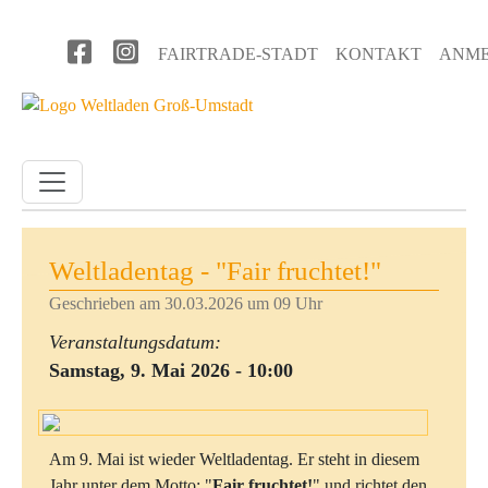
Direkt zum Inhalt
Benutzermenü
FAIRTRADE-STADT
KONTAKT
ANM
Weltladentag - "Fair fruchtet!"
Geschrieben am 30.03.2026 um 09 Uhr
Veranstaltungsdatum:
Samstag, 9. Mai 2026 - 10:00
Am 9. Mai ist wieder Weltladentag. Er steht in diesem
Jahr unter dem Motto: "
Fair fruchtet!
" und richtet den