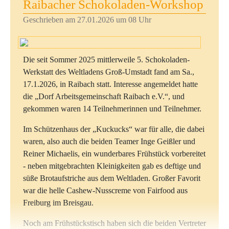
Raibacher Schokoladen-Workshop
Bananenkuchen, Kuchen mit Kokosflocken
Mango-Kokosbällchen zum Gratis-Verkosten und
Geschrieben am 27.01.2026 um 08 Uhr
„Fruchtige Riegel“ zum Sonderpreis ...
Die internationale Obstproduktion ist ein
Die seit Sommer 2025 mittlerweile 5. Schokoladen-
Milliardengeschäft, doch profitieren vor allem wenige
Werkstatt des Weltladens Groß-Umstadt fand am Sa.,
große Handelskonzerne. In Deutschland kontrollieren
17.1.2026, in Raibach statt. Interesse angemeldet hatte
vier Unternehmen rund 85 Prozent des
die „Dorf Arbeitsgemeinschaft Raibach e.V.“, und
Lebensmittelmarktes - mit gravierenden Folgen für
gekommen waren 14 Teilnehmerinnen und Teilnehmer.
Obstproduzenten weltweit. Diese Marktmacht setzt
Lieferanten massiv unter Preisdruck - häufig so stark,
Im Schützenhaus der „Kuckucks“ war für alle, die dabei
dass Produktionskosten kaum gedeckt sind.
waren, also auch die beiden Teamer Inge Geißler und
Reiner Michaelis, ein wunderbares Frühstück vorbereitet
Alltag sind fast immer harte körperliche Arbeit, niedrige
- neben mitgebrachten Kleinigkeiten gab es deftige und
Löhne und befristete Verträge. Viele Plantagen gehören
süße Brotaufstriche aus dem Weltladen. Großer Favorit
internationalen Konzernen, die hohe Gewinne erzielen.
war die helle Cashew-Nusscreme von Fairfood aus
Am Anfang der Lieferketten bleibt aber nur wenig bei
Freiburg im Breisgau.
den Produzenten hängen.
Noch am Frühstückstisch haben sich die beiden Vertreter
Der Faire Handel fordert menschenwürdige