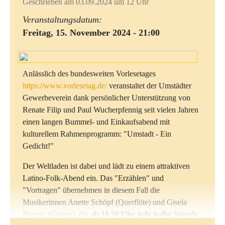
Geschrieben am 03.09.2024 um 12 Uhr
Veranstaltungsdatum:
Weiterführenede Infos
Freitag, 15. November 2024 - 21:00
Anlässlich des bundesweiten Vorlesetages
https://www.vorlesetag.de/
veranstaltet der Umstädter
Gewerbeverein dank persönlicher Unterstützung von
Renate Filip und Paul Wucherpfennig seit vielen Jahren
einen langen Bummel- und Einkaufsabend mit
kulturellem Rahmenprogramm: "Umstadt - Ein
Gedicht!"
Der Weltladen ist dabei und lädt zu einem attraktiven
Latino-Folk-Abend ein. Das "Erzählen" und
"Vortragen" übernehmen in diesem Fall die
Musikerinnen Anette Schöpf (Querflöte) und Gisela
Bonerz (Gitarre), die
ab 18.30 Uhr jede halbe Stunde